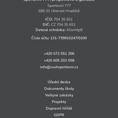
Sportovní 777
686 01 Uherské Hradiště
IČO:
704 35 651
DIČ:
CZ
704 35 651
Datová schránka:
43wmtp8
Číslo účtu:
131‑739810247
/0100
+420 572 551 206
+420 605 203 058
info@zsuhsportovni.cz
Úřední deska
Dokumenty školy
Veřejné zakázky
Projekty
Dopravní hřiště
GDPR