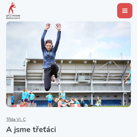
Třída VI. C
A jsme třeťáci