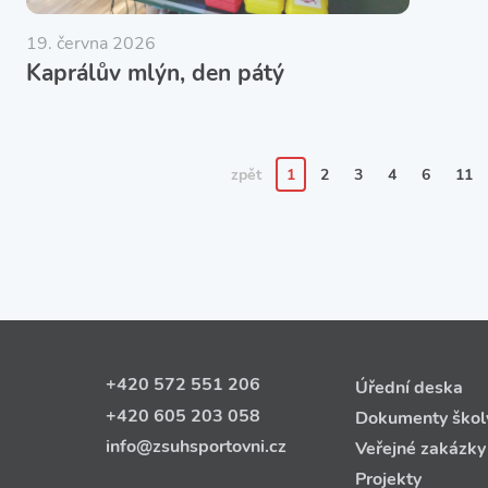
19. června 2026
Kaprálův mlýn, den pátý
zpět
1
2
3
4
6
11
+420 572 551 206
Úřední deska
+420 605 203 058
Dokumenty škol
info@zsuhsportovni.cz
Veřejné zakázky
Projekty