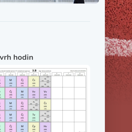
Třída IX. B
Třída IX. C
vrh hodin