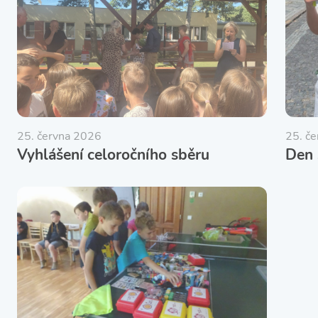
25. června 2026
25. č
Vyhlášení celoročního sběru
Den