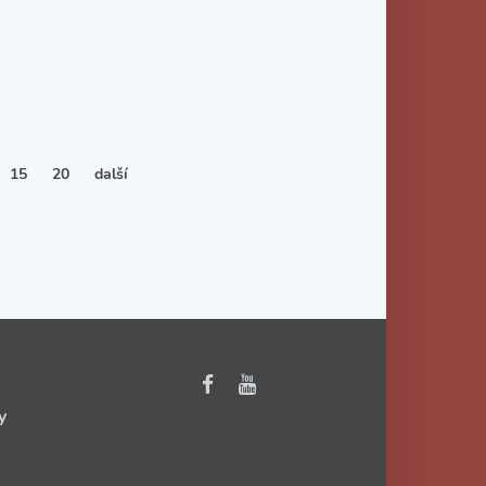
15
20
další
y