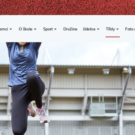
emci
O škole
Sport
Družina
Jídelna
Třídy
Foto 
. třída
Základní informace
Lyžařské kurzy
Základní informace
Třída I. A
Fot
portovní třídy
Organizace školního roku
Rekordy školy v tělesné
Vnitřní řád školní jídelny
Třída II. A
Vi
výchově
esportovní třídy
Výuka a učební plán
Třída III. A
Spolupráce se sportovními
kluby
Zájmové kroužky
Třída IV. A
Školní sportovní klub
Školní poradenské
Třída V. A
pracoviště
Tělesná výchova a sport
Třída VI. A
Školní psycholožka
Třída VII. A
Školská rada
Třída VIII. A