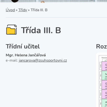
SRPŠ – Spolek rodičů a
přátel školy
Třída IX. A
Úvod
»
Třídy
»
Třída III. B
Historie školy
Třída III. B
Třídní učitel
Roz
Mgr. Helena Jančářová
e-mail:
jancarova@zsuhsportovni.cz