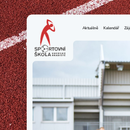
Aktuálně
Kalendář
Záj
1
S
N