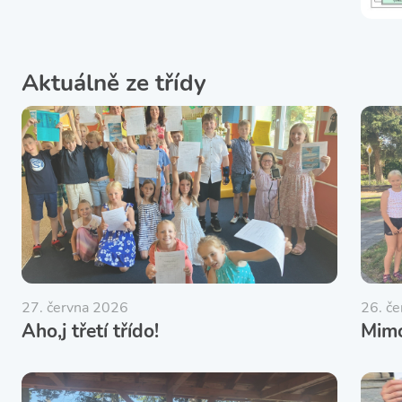
Aktuálně ze třídy
27. června 2026
26. č
Aho,j třetí třído!
Mimo