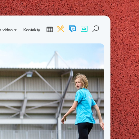
a video
Kontakty
ogalerie
Třída I. B
Třída I. C
dea
Třída II. B
Třída II. C
Třída III. B
Třída III. C
Třída IV. B
Třída IV. C
Třída V. B
Třída V. C
Třída VI. B
Třída VI. C
Třída VII. B
Třída VII. C
Třída VIII. B
Třída VIII. C