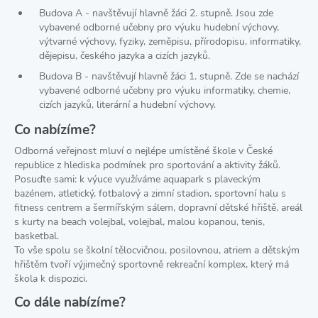
Budova A - navštěvují hlavně žáci 2. stupně. Jsou zde
vybavené odborné učebny pro výuku hudební výchovy,
výtvarné výchovy, fyziky, zeměpisu, přírodopisu, informatiky,
dějepisu, českého jazyka a cizích jazyků.
Budova B - navštěvují hlavně žáci 1. stupně. Zde se nachází
vybavené odborné učebny pro výuku informatiky, chemie,
cizích jazyků, literární a hudební výchovy.
Co nabízíme?
Odborná veřejnost mluví o nejlépe umístěné škole v České
republice z hlediska podmínek pro sportování a aktivity žáků.
Posuďte sami: k výuce využíváme aquapark s plaveckým
bazénem, atletický, fotbalový a zimní stadion, sportovní halu s
fitness centrem a šermířským sálem, dopravní dětské hřiště, areál
s kurty na beach volejbal, volejbal, malou kopanou, tenis,
basketbal.
To vše spolu se školní tělocvičnou, posilovnou, atriem a dětským
hřištěm tvoří výjimečný sportovně rekreační komplex, který má
škola k dispozici.
Co dále nabízíme?