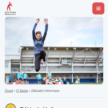
Úvod
»
O škole
»
Základní informace