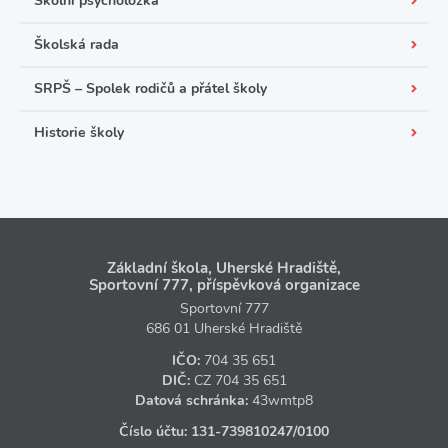
Školní psycholožka
Školská rada
SRPŠ – Spolek rodičů a přátel školy
Historie školy
Základní škola, Uherské Hradiště,
Sportovní 777, příspěvková organizace
Sportovní 777
686 01 Uherské Hradiště
IČO:
704 35 651
DIČ:
CZ
704 35 651
Datová schránka:
43wmtp8
Číslo účtu:
131‑739810247
/0100