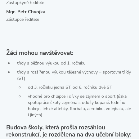
Zástupkyně ředitele
Mgr. Petr Chvojka
Zástupce ředitele
Žáci mohou navštěvovat:
třídy s běžnou výukou od 1. ročníku
třídy s rozšířenou výukou tělesné výchovy = sportovní třídy
(ST)
od 3. ročníku jedna ST, od 6. ročníku dvě ST
vhodné pro chlapce i dívky se zájmem o sport (úzká
spolupráce školy zejména s oddíly kopané, ledního
hokeje, lehké atletiky, florbalu, aerobiku, volejbalu, ale
i jiných)
Budova školy, která prošla rozsáhlou
rekonstrukcí, je rozdělena na dva učební bloky: