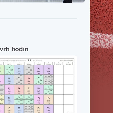
Třída IX. B
Třída IX. C
vrh hodin