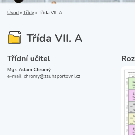
SRPŠ – Spolek rodičů a
přátel školy
Třída IX. A
Úvod
»
Třídy
»
Třída VII. A
Historie školy
Třída VII. A
Třídní učitel
Roz
Mgr. Adam Chromý
e-mail:
chromy@zsuhsportovni.cz