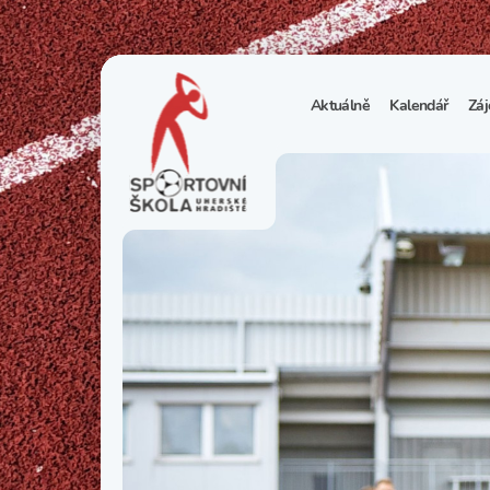
Aktuálně
Kalendář
Záj
1
S
N