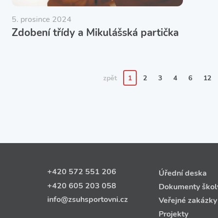
5. prosince 2024
Zdobení třídy a Mikulášská partička
zpět
1
2
3
4
6
12
+420 572 551 206
Úřední deska
+420 605 203 058
Dokumenty škol
info@zsuhsportovni.cz
Veřejné zakázky
Projekty