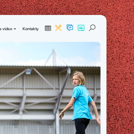
a video
Kontakty
ogalerie
Třída I. B
Třída I. C
dea
Třída II. B
Třída II. C
Třída III. B
Třída III. C
Třída IV. B
Třída IV. C
Třída V. B
Třída V. C
Třída VI. B
Třída VI. C
Třída VII. B
Třída VII. C
Třída VIII. B
Třída VIII. C