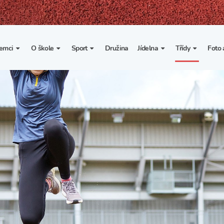
emci
O škole
Sport
Družina
Jídelna
Třídy
Foto 
. třída
Základní informace
Lyžařské kurzy
Základní informace
Třída I. A
Fot
portovní třídy
Organizace školního roku
Rekordy školy v tělesné
Vnitřní řád školní jídelny
Třída II. A
Vi
výchově
esportovní třídy
Výuka a učební plán
Třída III. A
Spolupráce se sportovními
kluby
Zájmové kroužky
Třída IV. A
Školní sportovní klub
Školní poradenské
Třída V. A
pracoviště
Tělesná výchova a sport
Třída VI. A
Školní psycholožka
Třída VII. A
Školská rada
Třída VIII. A