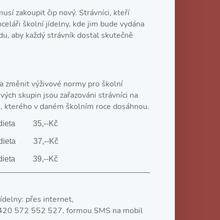
sí zakoupit čip nový. Strávníci, kteří
eláři školní jídelny, kde jim bude vydána
du, aby každý strávník dostal skutečně
a změnit výživové normy pro školní
vých skupin jsou zařazováni strávníci na
ku, kterého v daném školním roce dosáhnou.
ieta 35,‑‑Kč
dieta 37,‑‑Kč
dieta 39,‑‑Kč
ídelny: přes internet,
e +420 572 552 527, formou SMS na mobil