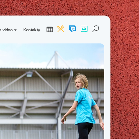
a video
Kontakty
ogalerie
Třída I. B
Třída I. C
dea
Třída II. B
Třída II. C
Třída III. B
Třída III. C
Třída IV. B
Třída IV. C
Třída V. B
Třída V. C
Třída VI. B
Třída VI. C
Třída VII. B
Třída VII. C
Třída VIII. B
Třída VIII. C