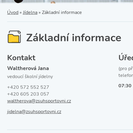
SRPŠ – Spolek rodičů a
přátel školy
Třída IX. A
Úvod
»
Jídelna
»
Základní informace
Historie školy
Základní informace
Kontakt
Úře
Waltherová Jana
(pro p
telefo
vedoucí školní jídelny
07:30
+420 572 552 527
+420 605 203 057
waltherova@zsuhsportovni.cz
jidelna@zsuhsportovni.cz