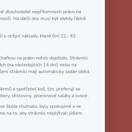
iné dlouhodobé nepřítomnosti právo na
nosiči. Na další dny musí být obědy řádně
 o režijní náklady, které činí 22,- Kč.
uchařkou na jeden měsíc dopředu. Strávníci
ách (na následujících 14 dní) nebo na
šení strávníci mají automaticky zadán oběd,
krmů a spotřební koš, tzn. preferují se
ory, těstoviny, zeleninové saláty a ovoce.
ve škole chutnalo, byly spokojené a ve
me na to, aby strávníci neplýtvali jídlem