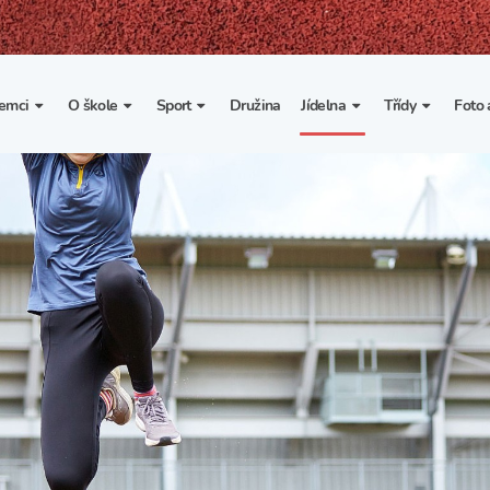
emci
O škole
Sport
Družina
Jídelna
Třídy
Foto 
. třída
Základní informace
Lyžařské kurzy
Základní informace
Třída I. A
Fot
portovní třídy
Organizace školního roku
Rekordy školy v tělesné
Vnitřní řád školní jídelny
Třída II. A
Vi
výchově
esportovní třídy
Výuka a učební plán
Třída III. A
Spolupráce se sportovními
kluby
Zájmové kroužky
Třída IV. A
Školní sportovní klub
Školní poradenské
Třída V. A
pracoviště
Tělesná výchova a sport
Třída VI. A
Školní psycholožka
Třída VII. A
Školská rada
Třída VIII. A