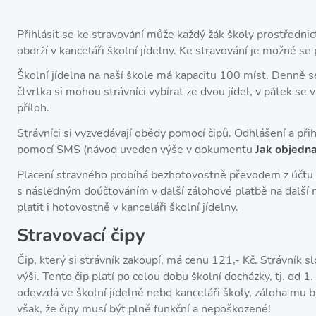
Přihlásit se ke stravování může každý žák školy prostředni
obdrží v kanceláři školní jídelny. Ke stravování je možné se 
Školní jídelna na naší škole má kapacitu 100 míst. Denně 
čtvrtka si mohou strávníci vybírat ze dvou jídel, v pátek se 
příloh.
Strávníci si vyzvedávají obědy pomocí čipů. Odhlášení a při
pomocí SMS (návod uveden výše v dokumentu
Jak objedna
Placení stravného probíhá bezhotovostně převodem z účtu 
s následným doúčtováním v další zálohové platbě na další
platit i hotovostně v kanceláři školní jídelny.
Stravovací čipy
Čip, který si strávník zakoupí, má cenu 121,- Kč. Strávník s
výši. Tento čip platí po celou dobu školní docházky, tj. od 1. t
odevzdá ve školní jídelně nebo kanceláři školy, záloha mu
však, že čipy musí být plně funkční a nepoškozené!