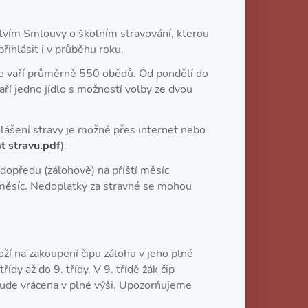
ctvím Smlouvy o školním stravování, kterou
přihlásit i v průběhu roku.
se vaří průměrně 550 obědů. Od pondělí do
vaří jedno jídlo s možností volby ze dvou
hlášení stravy je možné přes internet nebo
t stravu.pdf
).
dopředu (zálohově) na příští měsíc
 měsíc. Nedoplatky za stravné se mohou
loží na zakoupení čipu zálohu v jeho plné
řídy až do 9. třídy. V 9. třídě žák čip
 bude vrácena v plné výši. Upozorňujeme