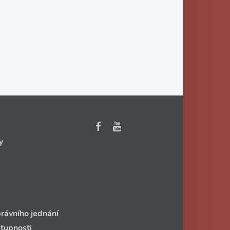
y
rávního jednání
stupnosti