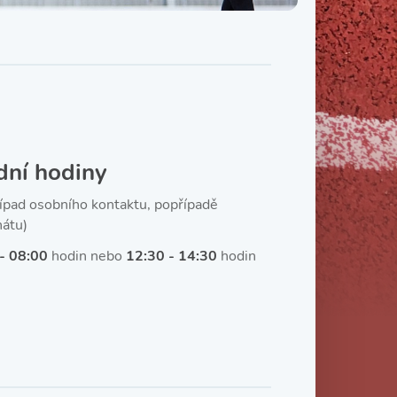
Třída IX. B
Třída IX. C
dní hodiny
řípad osobního kontaktu, popřípadě
nátu)
 - 08:00
hodin nebo
12:30 - 14:30
hodin