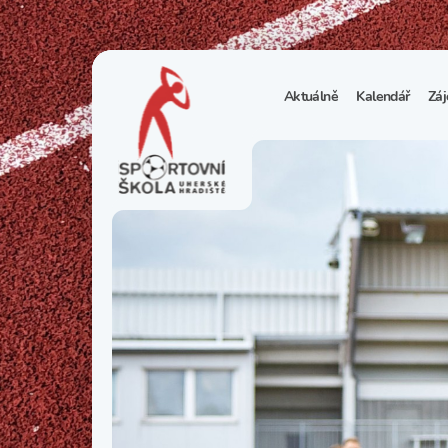
Aktuálně
Kalendář
Záj
1
S
N