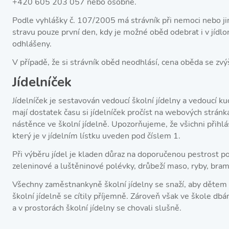
+420 605 203 057 nebo osobně.
Podle vyhlášky č. 107/2005 má strávník při nemoci nebo j
stravu pouze první den, kdy je možné oběd odebrat i v jídlo
odhlášeny.
V případě, že si strávník oběd neodhlásí, cena oběda se zvýší
Jídelníček
Jídelníček je sestavován vedoucí školní jídelny a vedoucí k
mají dostatek času si jídelníček pročíst na webových stránk
nástěnce ve školní jídelně. Upozorňujeme, že všichni přihlá
který je v jídelním lístku uveden pod číslem 1.
Při výběru jídel je kladen důraz na doporučenou pestrost po
zeleninové a luštěninové polévky, drůbeží maso, ryby, bramb
Všechny zaměstnankyně školní jídelny se snaží, aby dětem 
školní jídelně se cítily příjemně. Zároveň však ve škole dbá
a v prostorách školní jídelny se chovali slušně.