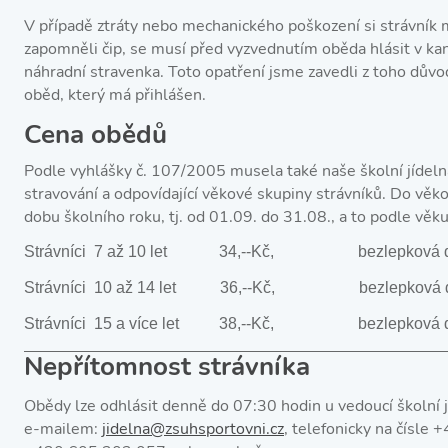
V případě ztráty nebo mechanického poškození si strávník mu
zapomněli čip, se musí před vyzvednutím oběda hlásit v kanc
náhradní stravenka. Toto opatření jsme zavedli z toho důvo
oběd, který má přihlášen.
Cena obědů
Podle vyhlášky č. 107/2005 musela také naše školní jídeln
stravování a odpovídající věkové skupiny strávníků. Do věko
dobu školního roku, tj. od 01.09. do 31.08., a to podle vě
Strávníci 7 až 10 let 34,‑‑Kč, bezlepková d
Strávníci 10 až 14 let 36,‑‑Kč, bezlepková 
Strávníci 15 a více let 38,‑‑Kč, bezlepková 
Nepřítomnost strávníka
Obědy lze odhlásit denně do 07:30 hodin u vedoucí školní j
e‑mailem:
jidelna@zsuhsportovni.cz
, telefonicky na čísl