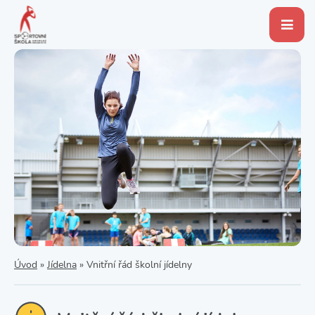
Úvod
»
Jídelna
»
Vnitřní řád školní jídelny