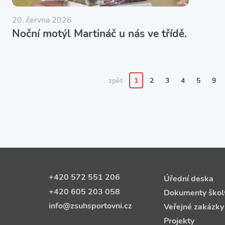
20. června 2026
Noční motýl Martináč u nás ve třídě.
zpět
1
2
3
4
5
9
+420 572 551 206
Úřední deska
+420 605 203 058
Dokumenty škol
info@zsuhsportovni.cz
Veřejné zakázky
Projekty