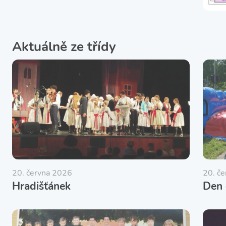
Aktuálně ze třídy
20. června 2026
20. č
Hradišťánek
Den 