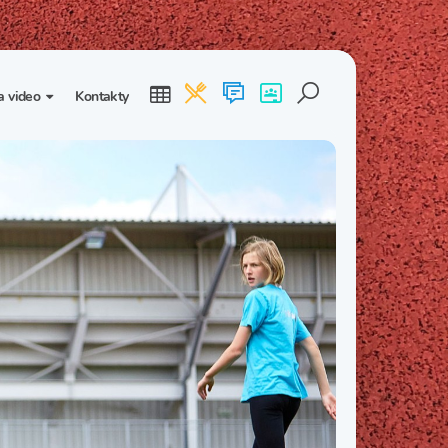
a video
Kontakty
ogalerie
Třída I. B
Třída I. C
dea
Třída II. B
Třída II. C
Třída III. B
Třída III. C
Třída IV. B
Třída IV. C
Třída V. B
Třída V. C
Třída VI. B
Třída VI. C
Třída VII. B
Třída VII. C
Třída VIII. B
Třída VIII. C