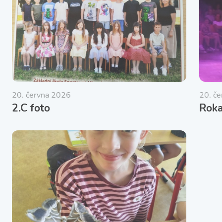
20. června 2026
20. č
2.C foto
Rok