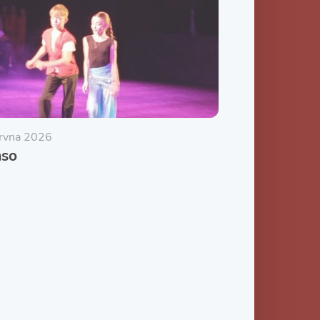
ervna 2026
aso