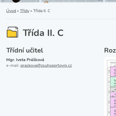
SRPŠ – Spolek rodičů a
přátel školy
Třída IX. A
Úvod
»
Třídy
»
Třída II. C
Historie školy
Třída II. C
Třídní učitel
Roz
Mgr. Iveta Prášková
e-mail:
praskova@zsuhsportovni.cz