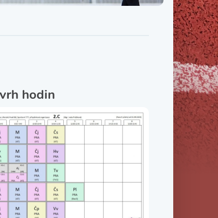
Třída IX. B
Třída IX. C
vrh hodin