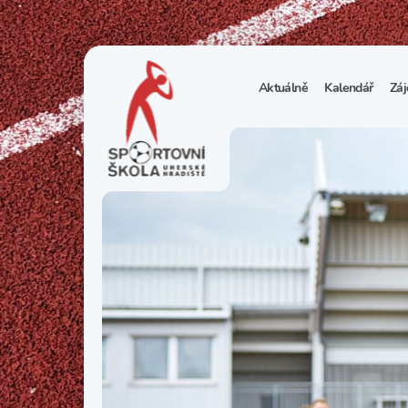
Aktuálně
Kalendář
Záj
1
S
N