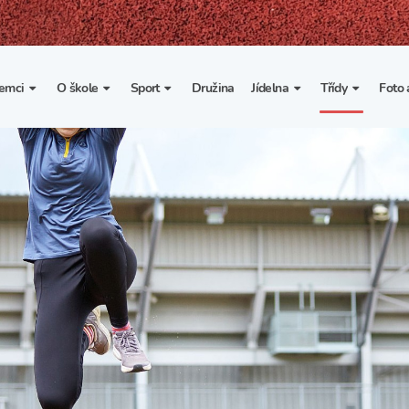
emci
O škole
Sport
Družina
Jídelna
Třídy
Foto 
. třída
Základní informace
Lyžařské kurzy
Základní informace
Třída I. A
Fot
portovní třídy
Organizace školního roku
Rekordy školy v tělesné
Vnitřní řád školní jídelny
Třída II. A
Vi
výchově
esportovní třídy
Výuka a učební plán
Třída III. A
Spolupráce se sportovními
kluby
Zájmové kroužky
Třída IV. A
Školní sportovní klub
Školní poradenské
Třída V. A
pracoviště
Tělesná výchova a sport
Třída VI. A
Školní psycholožka
Třída VII. A
Školská rada
Třída VIII. A