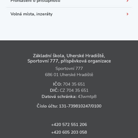
Prohlášení o přístupnosti
Volná místa, inzeráty
Základní škola, Uherské Hradiště,
Sportovní 777, příspěvková organizace
Sportovní 777
686 01 Uherské Hradiště
IČO:
704 35 651
DIČ:
CZ
704 35 651
Datová schránka:
43wmtp8
Číslo účtu:
131‑739810247
/0100
+420 572 551 206
+420 605 203 058