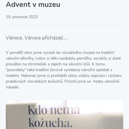
Advent v muzeu
19. prosince 2023
Vánoce, Vánoce přicházejí....
V pondělí ráno jsme vyrazili do slováckého muzea na tradiční
vánoční dílničky. Letos si děti nazdobily perníčky, vyrobily si zlaté
prasátko na stromeček a zápich na vánoční stůl. K tomu
"posnídaly" také tradiční čerstvě vyrobený vánoční oplatek s
medem. Nakonec jsme si prohlédli celou stálou expozici i výstavu
pradávných slováckých kožuchů. Prostě jsme se hezky vánočně
naladili.