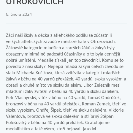
OTROKOVICÍCH
5. února 2024
Žáci naší školy a děcka z atletického oddílu se zúčastnili
velkých atletických závodů v městské hale v Otrokovicích.
Žákovské kategorie mladších a starších žáků a žákyň byly
obsazeny minimálně padesáti účastníky a o to byla cennější
dobrá umístění. Medaile získali jen top závodníci. Komu se to
povedlo z naší školy? Nejlepší mladší žákyní celých závodů se
stala Michaela Kučíková, která zvítězila v kategirii mladších
žákyň v běhu na 40 yardů překážek, 40 yardů, skoku vysokém a
obsadila druhé místo ve skoku dalekém. Libor Železník mezi
mladšími žáky zvítězil v běhu na 40 yardů a skoku dalekém.
Petr Vlachynský, vítěz v běhu na 40 yardů, Tomáš Ondrůšek,
bronzový v běhu na 40 yardů překážek, Roman Zemek, třetí ve
skoku vysokém, Ondřej Šípek, třetí ve skoku dalekém, Viktorie
Valentová, bronzová ve skoku dalekém a stříbrný Štěpán
Polešovský v běhu na 40 yardů překážek. Gratulujeme
medailistům a také všem, kteří bojovali jako lvi.