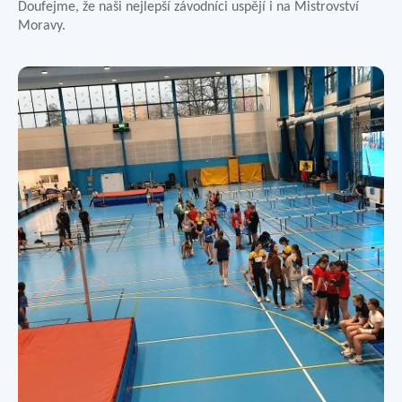
Doufejme, že naši nejlepší závodníci uspějí i na Mistrovství
Moravy.