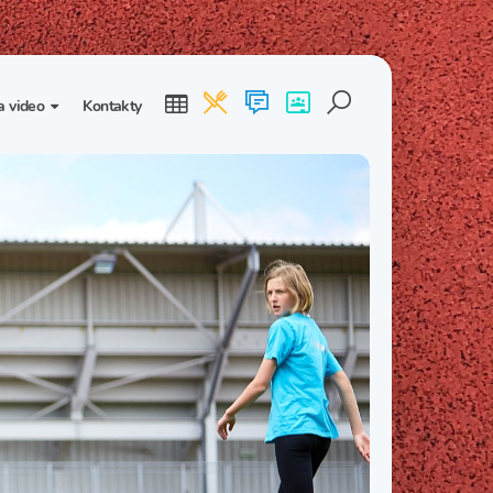
a video
Kontakty
ogalerie
Třída I. B
Třída I. C
dea
Třída II. B
Třída II. C
Třída III. B
Třída III. C
Třída IV. B
Třída IV. C
Třída V. B
Třída V. C
Třída VI. B
Třída VI. C
Třída VII. B
Třída VII. C
Třída VIII. B
Třída VIII. C