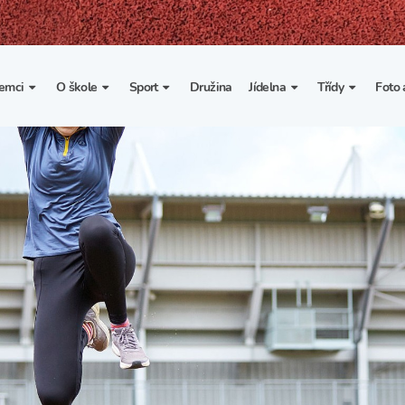
emci
O škole
Sport
Družina
Jídelna
Třídy
Foto 
. třída
Základní informace
Lyžařské kurzy
Základní informace
Třída I. A
Fot
portovní třídy
Organizace školního roku
Rekordy školy v tělesné
Vnitřní řád školní jídelny
Třída II. A
Vi
výchově
esportovní třídy
Výuka a učební plán
Třída III. A
Spolupráce se sportovními
kluby
Zájmové kroužky
Třída IV. A
Školní sportovní klub
Školní poradenské
Třída V. A
pracoviště
Tělesná výchova a sport
Třída VI. A
Školní psycholožka
Třída VII. A
Školská rada
Třída VIII. A