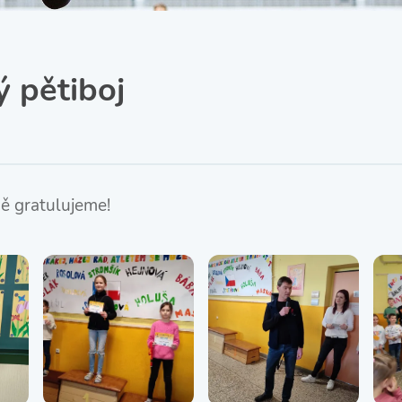
SRPŠ – Spolek rodičů a
přátel školy
Třída IX. A
Historie školy
ý pětiboj
ně gratulujeme!