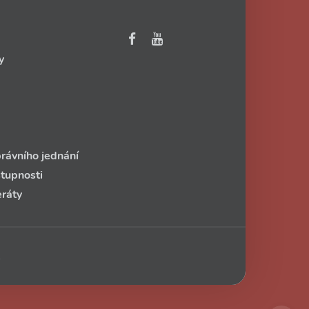
y
rávního jednání
stupnosti
eráty