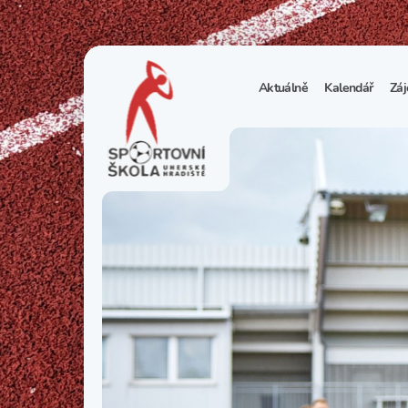
Aktuálně
Kalendář
Záj
1
S
N