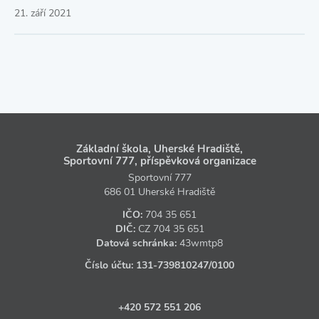
21. září 2021
Základní škola, Uherské Hradiště,
Sportovní 777, příspěvková organizace
Sportovní 777
686 01 Uherské Hradiště
IČO:
704 35 651
DIČ:
CZ
704 35 651
Datová schránka:
43wmtp8
Číslo účtu:
131‑739810247
/0100
+420 572 551 206