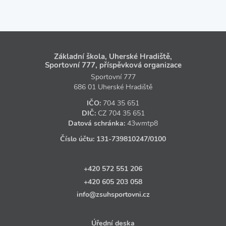
Základní škola, Uherské Hradiště,
Sportovní 777, příspěvková organizace
Sportovní 777
686 01 Uherské Hradiště
IČO:
704 35 651
DIČ:
CZ
704 35 651
Datová schránka:
43wmtp8
Číslo účtu:
131‑739810247
/0100
+420 572 551 206
+420 605 203 058
info@zsuhsportovni.cz
Úřední deska