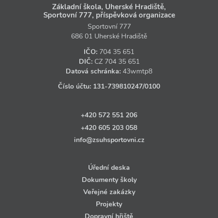
Základní škola, Uherské Hradiště,
Sportovní 777, příspěvková organizace
Sportovní 777
686 01 Uherské Hradiště
IČO:
704 35 651
DIČ:
CZ
704 35 651
Datová schránka:
43wmtp8
Číslo účtu:
131‑739810247
/0100
+420 572 551 206
+420 605 203 058
info@zsuhsportovni.cz
Úřední deska
Dokumenty školy
Veřejné zakázky
Projekty
Dopravní hřiště