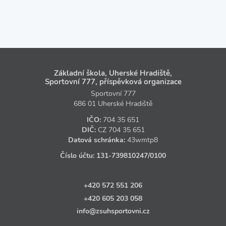
Základní škola, Uherské Hradiště,
Sportovní 777, příspěvková organizace
Sportovní 777
686 01 Uherské Hradiště
IČO:
704 35 651
DIČ:
CZ
704 35 651
Datová schránka:
43wmtp8
Číslo účtu:
131‑739810247
/0100
+420 572 551 206
+420 605 203 058
info@zsuhsportovni.cz