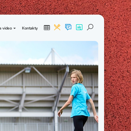
a video
Kontakty
ogalerie
Třída I. B
Třída I. C
dea
Třída II. B
Třída II. C
Třída III. B
Třída III. C
Třída IV. B
Třída IV. C
Třída V. B
Třída V. C
Třída VI. B
Třída VI. C
Třída VII. B
Třída VII. C
Třída VIII. B
Třída VIII. C