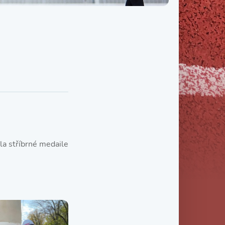
Třída IX. B
Třída IX. C
la stříbrné medaile