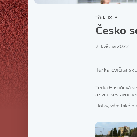
Třída IX. B
Česko s
2. května 2022
Terka cvičila s
Terka Hasoňová se 
a svou sestavou vz
Holky, vám také b