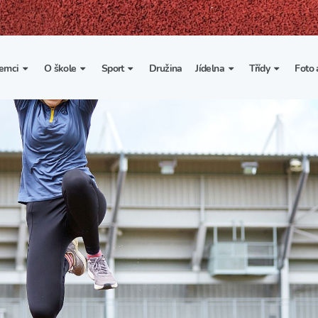
emci
O škole
Sport
Družina
Jídelna
Třídy
Foto 
. třída
Základní informace
Lyžařské kurzy
Základní informace
Třída I. A
Fot
portovní třídy
Organizace školního roku
Rekordy školy v tělesné
Vnitřní řád školní jídelny
Třída II. A
Vi
výchově
esportovní třídy
Výuka a učební plán
Třída III. A
Spolupráce se sportovními
kluby
Zájmové kroužky
Třída IV. A
Školní sportovní klub
Školní poradenské
Třída V. A
pracoviště
Tělesná výchova a sport
Třída VI. A
Školní psycholožka
Třída VII. A
Školská rada
Třída VIII. A