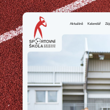
Aktuálně
Kalendář
Záj
1
S
N