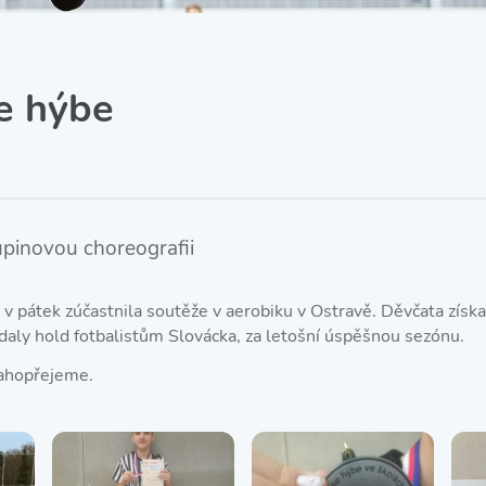
SRPŠ – Spolek rodičů a
přátel školy
Třída IX. A
Historie školy
e hýbe
kupinovou choreografii
v pátek zúčastnila soutěže v aerobiku v Ostravě. Děvčata získa
daly hold fotbalistům Slovácka, za letošní úspěšnou sezónu.
lahopřejeme.