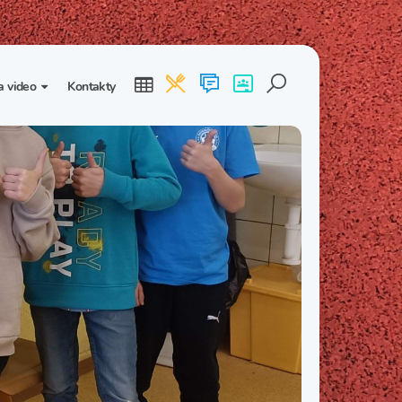
a video
Kontakty
ogalerie
Třída I. B
Třída I. C
dea
Třída II. B
Třída II. C
Třída III. B
Třída III. C
Třída IV. B
Třída IV. C
Třída V. B
Třída V. C
Třída VI. B
Třída VI. C
Třída VII. B
Třída VII. C
Třída VIII. B
Třída VIII. C