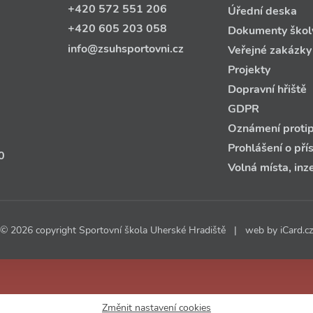
+420 572 551 206
Úřední deska
+420 605 203 058
Dokumenty škol
info@zsuhsportovni.cz
Veřejné zakázky
Projekty
Dopravní hřiště
GDPR
Oznámení protip
Prohlášení o pří
0
Volná místa, inz
© 2026 copyright Sportovní škola Uherské Hradiště | web by
iCard.cz
Změnit nastavení cookies