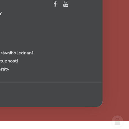
y
rávního jednání
stupnosti
eráty