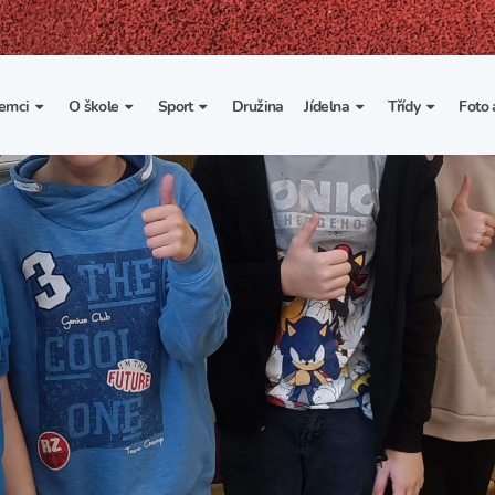
emci
O škole
Sport
Družina
Jídelna
Třídy
Foto 
. třída
Základní informace
Lyžařské kurzy
Základní informace
Třída I. A
Fot
portovní třídy
Organizace školního roku
Rekordy školy v tělesné
Vnitřní řád školní jídelny
Třída II. A
Vi
výchově
esportovní třídy
Výuka a učební plán
Třída III. A
Spolupráce se sportovními
kluby
Zájmové kroužky
Třída IV. A
Školní sportovní klub
Školní poradenské
Třída V. A
pracoviště
Tělesná výchova a sport
Třída VI. A
Školní psycholožka
Třída VII. A
Školská rada
Třída VIII. A