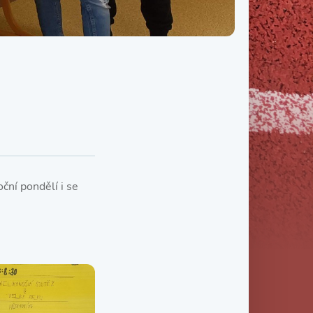
Třída IX. B
Třída IX. C
oční pondělí i se