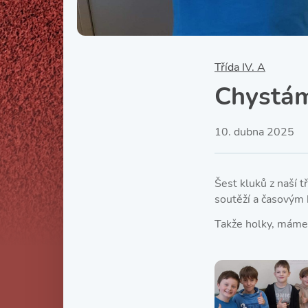
Třída IV. A
Chystám
10. dubna 2025
Šest kluků z naší t
soutěží a časovým
Takže holky, máme 