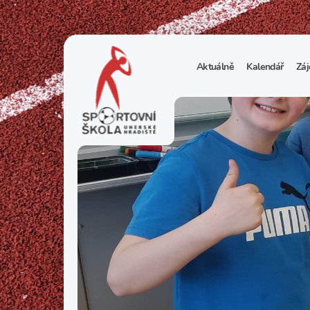
Aktuálně
Kalendář
Záj
1
S
N