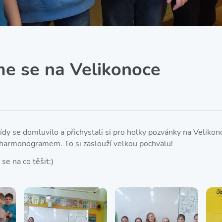
SRPŠ – Spolek rodičů a
přátel školy
Třída IX. A
Historie školy
e se na Velikonoce
řídy se domluvilo a přichystali si pro holky pozvánky na Velikon
 harmonogramem. To si zaslouží velkou pochvalu!
se na co těšit:)