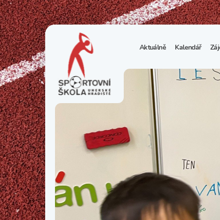
Aktuálně
Kalendář
Záj
1
S
N