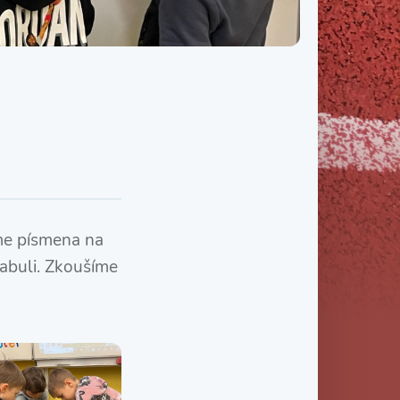
Třída IX. B
Třída IX. C
íme písmena na
tabuli. Zkoušíme