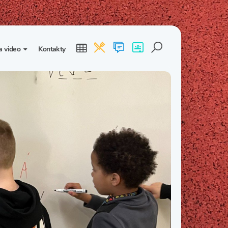
a video
Kontakty
ogalerie
Třída I. B
Třída I. C
dea
Třída II. B
Třída II. C
Třída III. B
Třída III. C
Třída IV. B
Třída IV. C
Třída V. B
Třída V. C
Třída VI. B
Třída VI. C
Třída VII. B
Třída VII. C
Třída VIII. B
Třída VIII. C