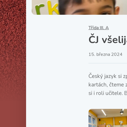
Třída III. A
ČJ všeli
15. března 2024
Český jazyk si 
kartách, čteme 
si i roli učitele