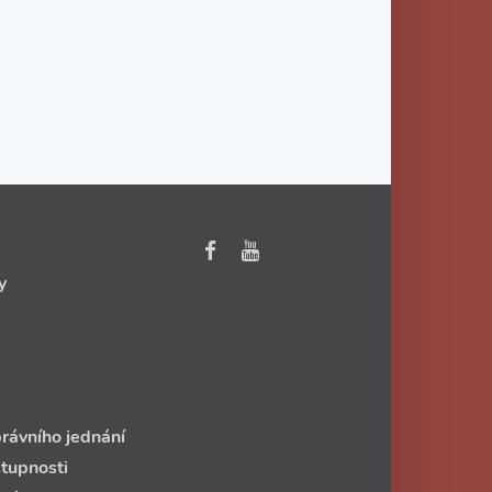
y
rávního jednání
stupnosti