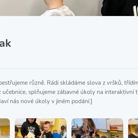
SRPŠ – Spolek rodičů a
přátel školy
Třída IX. A
Historie školy
jak
zpestřujeme různě. Rádi skládáme slova z vršků, tříd
z učebnice, splňujeme zábavné úkoly na interaktivní 
. Baví nás nové úkoly v jiném podání.]