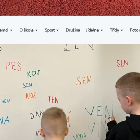
emci
O škole
Sport
Družina
Jídelna
Třídy
Foto 
. třída
Základní informace
Lyžařské kurzy
Základní informace
Třída I. A
Fot
portovní třídy
Organizace školního roku
Rekordy školy v tělesné
Vnitřní řád školní jídelny
Třída II. A
Vi
výchově
esportovní třídy
Výuka a učební plán
Třída III. A
Spolupráce se sportovními
kluby
Zájmové kroužky
Třída IV. A
Školní sportovní klub
Školní poradenské
Třída V. A
pracoviště
Tělesná výchova a sport
Třída VI. A
Školní psycholožka
Třída VII. A
Školská rada
Třída VIII. A