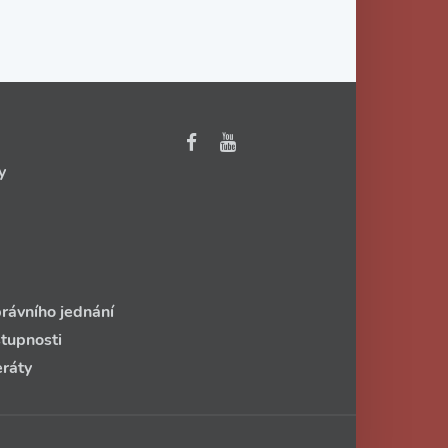
y
rávního jednání
stupnosti
eráty