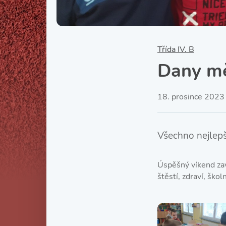
Třída IV. B
Dany mě
18. prosince 2023
Všechno nejlepš
Úspěšný víkend zav
štěstí, zdraví, ško