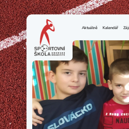
Aktuálně
Kalendář
Záj
1
S
N