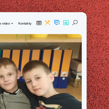
a video
Kontakty
ogalerie
Třída I. B
Třída I. C
dea
Třída II. B
Třída II. C
Třída III. B
Třída III. C
Třída IV. B
Třída IV. C
Třída V. B
Třída V. C
Třída VI. B
Třída VI. C
Třída VII. B
Třída VII. C
Třída VIII. B
Třída VIII. C