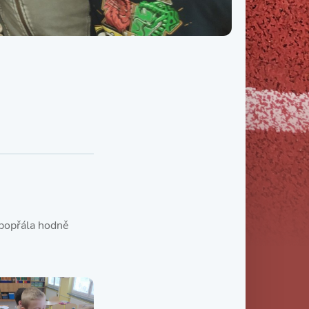
Třída IX. B
Třída IX. C
 popřála hodně