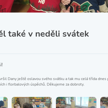
SRPŠ – Spolek rodičů a
přátel školy
Třída IX. A
Historie školy
l také v neděli svátek
í!
ršil Dany ještě oslavou svého svátku a tak mu celá třída dnes
lních i florbalových úspěchů. Děkujeme za dobroty.