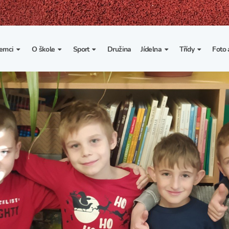
emci
O škole
Sport
Družina
Jídelna
Třídy
Foto 
. třída
Základní informace
Lyžařské kurzy
Základní informace
Třída I. A
Fot
portovní třídy
Organizace školního roku
Rekordy školy v tělesné
Vnitřní řád školní jídelny
Třída II. A
Vi
výchově
esportovní třídy
Výuka a učební plán
Třída III. A
Spolupráce se sportovními
kluby
Zájmové kroužky
Třída IV. A
Školní sportovní klub
Školní poradenské
Třída V. A
pracoviště
Tělesná výchova a sport
Třída VI. A
Školní psycholožka
Třída VII. A
Školská rada
Třída VIII. A