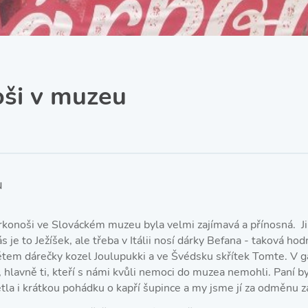
SRPŠ – Spolek rodičů a
přátel školy
Třída IX. A
Historie školy
ši v muzeu
u
konoši ve Slováckém muzeu byla velmi zajímavá a přínosná. Jiný
s je to Ježíšek, ale třeba v Itálii nosí dárky Befana - taková hod
ětem dárečky kozel Joulupukki a ve Švédsku skřítek Tomte. V g
i, hlavně ti, kteří s námi kvůli nemoci do muzea nemohli. Paní b
la i krátkou pohádku o kapří šupince a my jsme jí za odměnu z