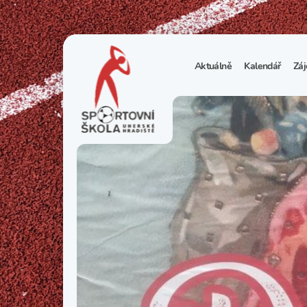
Aktuálně
Kalendář
Záj
1
S
N