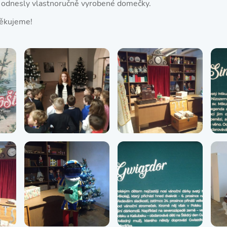
i odnesly vlastnoručně vyrobené domečky.
děkujeme!