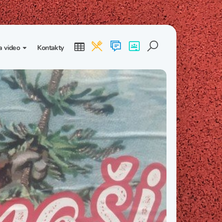
a video
Kontakty
ogalerie
Třída I. B
Třída I. C
dea
Třída II. B
Třída II. C
Třída III. B
Třída III. C
Třída IV. B
Třída IV. C
Třída V. B
Třída V. C
Třída VI. B
Třída VI. C
Třída VII. B
Třída VII. C
Třída VIII. B
Třída VIII. C