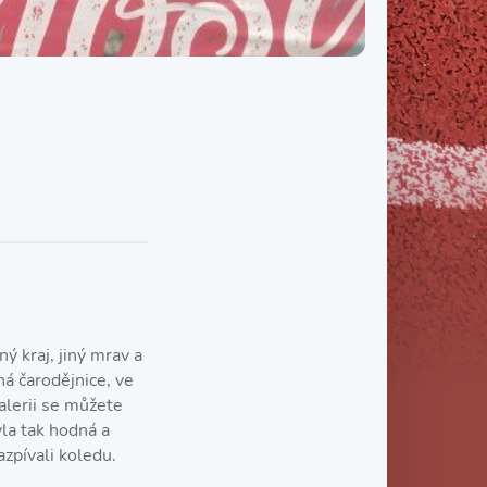
Třída IX. B
Třída IX. C
 kraj, jiný mrav a
ná čarodějnice, ve
alerii se můžete
yla tak hodná a
azpívali koledu.