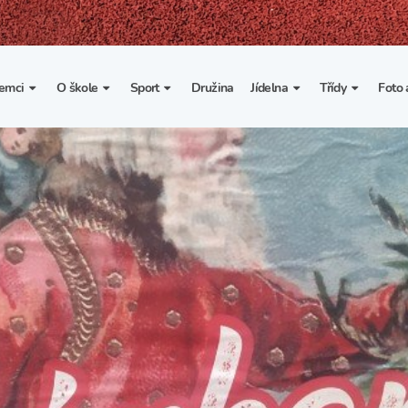
emci
O škole
Sport
Družina
Jídelna
Třídy
Foto 
. třída
Základní informace
Lyžařské kurzy
Základní informace
Třída I. A
Fot
portovní třídy
Organizace školního roku
Rekordy školy v tělesné
Vnitřní řád školní jídelny
Třída II. A
Vi
výchově
esportovní třídy
Výuka a učební plán
Třída III. A
Spolupráce se sportovními
kluby
Zájmové kroužky
Třída IV. A
Školní sportovní klub
Školní poradenské
Třída V. A
pracoviště
Tělesná výchova a sport
Třída VI. A
Školní psycholožka
Třída VII. A
Školská rada
Třída VIII. A