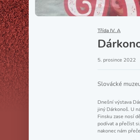
Třída IV. A
Dárkono
5. prosince 2022
Slovácké muze
Dnešní výstava Dár
jiný Dárkonoš. U ná
Finsku zase nosí d
podívat a přečíst s
nakonec nám přečet