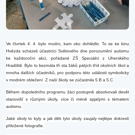
Ve čtvrtek 4. 4. bylo modro, kam oko dohlédlo. To se ke kinu
Hvězda scházeli účastníci Světového dne porozumění autismu
ke každoroční akci, pořádané ZŠ Speciální z Uherského
Hradiště. Bylo to bezmála tři sta žáků pátých tříd okolních škol a
mnoha dalších účastníků, pro podporu této události symbolicky
v modrém oblečení. Z naší školy se zúčastnila 5.B a 5.C.
Během dopoledního programu žáci postupně absolvovali devět
stanovišť s různými úkoly, více či méně spjatými s tématem
autismu.
Jaké úkoly to byly a jak děti tyto úkoly zaujaly nejlépe dokreslí
přiložené fotografie.