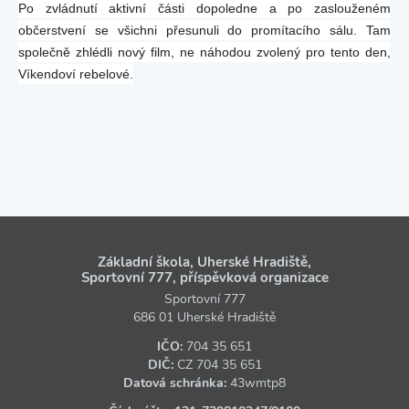
Po zvládnutí aktivní části dopoledne a po zaslouženém
občerstvení se všichni přesunuli do promítacího sálu. Tam
společně zhlédli nový film, ne náhodou zvolený pro tento den,
Víkendoví rebelové.
Základní škola, Uherské Hradiště,
Sportovní 777, příspěvková organizace
Sportovní 777
686 01 Uherské Hradiště
IČO:
704 35 651
DIČ:
CZ
704 35 651
Datová schránka:
43wmtp8