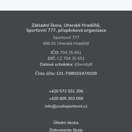
Základní škola, Uherské Hradiště,
Sportovní 777, příspěvková organizace
Sportovní 777
686 01 Uherské Hradiště
IČO:
704 35 651
DIČ:
CZ
704 35 651
Datová schránka:
43wmtp8
Číslo účtu:
131‑739810247
/0100
+420 572 551 206
+420 605 203 058
info@zsuhsportovni.cz
Úřední deska
Dokumenty školy