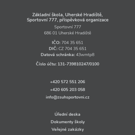
Základní škola, Uherské Hradiště,
Sportovní 777, příspěvková organizace
Sportovní 777
686 01 Uherské Hradiště
IČO:
704 35 651
DIČ:
CZ
704 35 651
Datová schránka:
43wmtp8
Číslo účtu:
131‑739810247
/0100
+420 572 551 206
+420 605 203 058
info@zsuhsportovni.cz
Úřední deska
Dokumenty školy
Veřejné zakázky