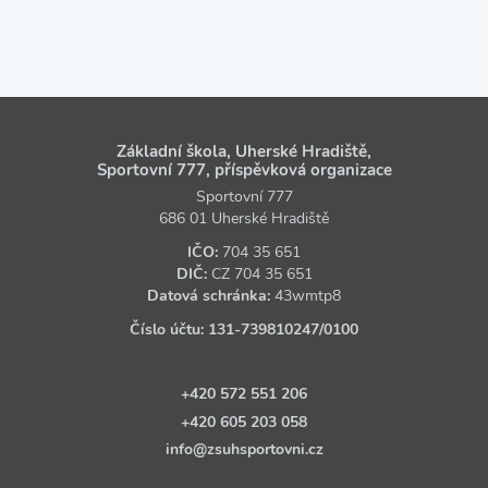
Základní škola, Uherské Hradiště,
Sportovní 777, příspěvková organizace
Sportovní 777
686 01 Uherské Hradiště
IČO:
704 35 651
DIČ:
CZ
704 35 651
Datová schránka:
43wmtp8
Číslo účtu:
131‑739810247
/0100
+420 572 551 206
+420 605 203 058
info@zsuhsportovni.cz