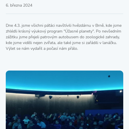
6. března 2024
Dne 4.3. jsme všichni páťáci navštívili hvězdárnu v Brně, kde jsme
zhlédli krásný výukový program "Úžasné planety". Po nevšedním
zážitku jsme přejeli patrovým autobusem do zoologické zahrady,
kde jsme viděli nejen zvířata, ale také jsme si zařádili v lanáčku.
Výlet se nám vydařil a počasí nám přálo.