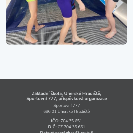
Základní škola, Uherské Hradiště,
Sportovní 777, příspěvková organizace
Sportovní 777
686 01 Uherské Hradiště
IČO:
704 35 651
DIČ:
CZ
704 35 651
Datová schránka:
43wmtp8