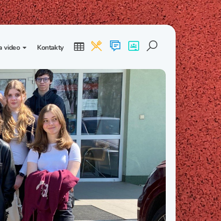
a video
Kontakty
ogalerie
Třída I. B
Třída I. C
dea
Třída II. B
Třída II. C
Třída III. B
Třída III. C
Třída IV. B
Třída IV. C
Třída V. B
Třída V. C
Třída VI. B
Třída VI. C
Třída VII. B
Třída VII. C
Třída VIII. B
Třída VIII. C