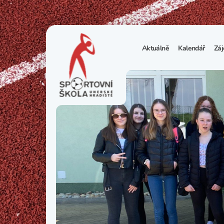
Aktuálně
Kalendář
Záj
1
S
N