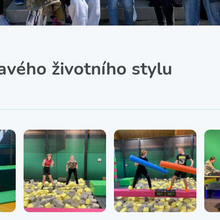
SRPŠ – Spolek rodičů a
přátel školy
Třída IX. A
Historie školy
avého životního stylu