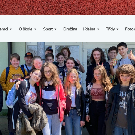
emci
O škole
Sport
Družina
Jídelna
Třídy
Foto 
. třída
Základní informace
Lyžařské kurzy
Základní informace
Třída I. A
Fot
portovní třídy
Organizace školního roku
Rekordy školy v tělesné
Vnitřní řád školní jídelny
Třída II. A
Vi
výchově
esportovní třídy
Výuka a učební plán
Třída III. A
Spolupráce se sportovními
kluby
Zájmové kroužky
Třída IV. A
Školní sportovní klub
Školní poradenské
Třída V. A
pracoviště
Tělesná výchova a sport
Třída VI. A
Školní psycholožka
Třída VII. A
Školská rada
Třída VIII. A