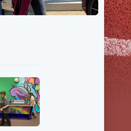
Třída IX. B
Třída IX. C