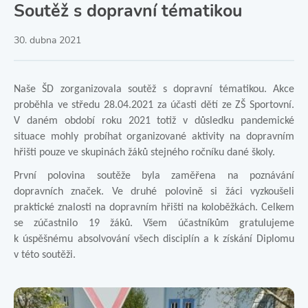
Soutěž s dopravní tématikou
30. dubna 2021
Naše ŠD zorganizovala soutěž s dopravní tématikou. Akce
proběhla ve středu 28.04.2021 za účasti dětí ze ZŠ Sportovní.
V daném období roku 2021 totiž v důsledku pandemické
situace mohly probíhat organizované aktivity na dopravním
hřišti pouze ve skupinách žáků stejného ročníku dané školy.
První polovina soutěže byla zaměřena na poznávání
dopravních značek. Ve druhé polovině si žáci vyzkoušeli
praktické znalosti na dopravním hřišti na koloběžkách. Celkem
se zúčastnilo 19 žáků. Všem účastníkům gratulujeme
k úspěšnému absolvování všech disciplín a k získání Diplomu
v této soutěži.