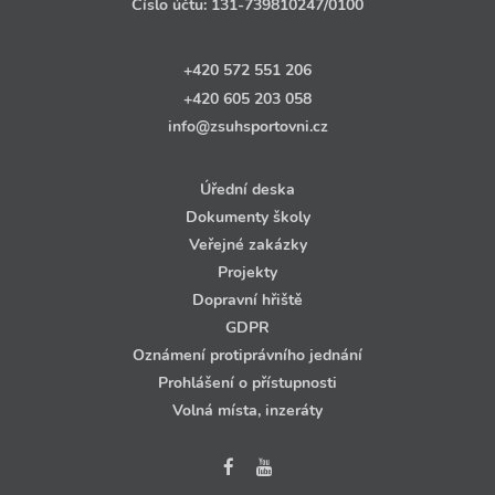
Číslo účtu:
131‑739810247
/0100
+420 572 551 206
+420 605 203 058
info@zsuhsportovni.cz
Úřední deska
Dokumenty školy
Veřejné zakázky
Projekty
Dopravní hřiště
GDPR
Oznámení protiprávního jednání
Prohlášení o přístupnosti
Volná místa, inzeráty