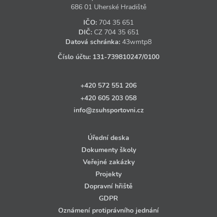
686 01 Uherské Hradiště
IČO:
704 35 651
DIČ:
CZ
704 35 651
Datová schránka:
43wmtp8
Číslo účtu:
131‑739810247
/0100
+420 572 551 206
+420 605 203 058
info@zsuhsportovni.cz
Úřední deska
Dokumenty školy
Veřejné zakázky
Projekty
Dopravní hřiště
GDPR
Oznámení protiprávního jednání