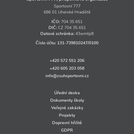
Sportovní 777
686 01 Uherské Hradiště
IČO:
704 35 651
DIČ:
CZ
704 35 651
Datová schránka:
43wmtp8
Číslo účtu:
131‑739810247
/0100
+420 572 551 206
+420 605 203 058
info@zsuhsportovni.cz
Úřední deska
Dokumenty školy
Veřejné zakázky
Projekty
Dopravní hřiště
GDPR