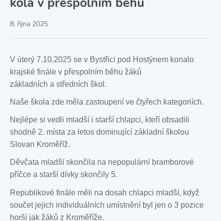
kola v přespolním běhu
8. října 2025
V úterý 7.10.2025 se v Bystřici pod Hostýnem konalo
krajské finále v přespolním běhu žáků
základních a středních škol.
Naše škola zde měla zastoupení ve čtyřech kategoriích.
Nejlépe si vedli mladší i starší chlapci, kteří obsadili
shodně 2. místa za letos dominující základní školou
Slovan Kroměříž.
Děvčata mladší skončila na nepopulární bramborové
příčce a starší dívky skončily 5.
Republikové finále měli na dosah chlapci mladší, když
součet jejich individuálních umístnění byl jen o 3 pozice
horší jak žáků z Kroměříže.