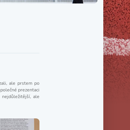
Třída IX. B
Třída IX. C
ali, ale prstem po
společné prezentaci
ejdůležitější, ale