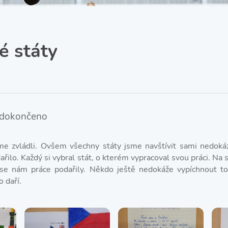
SRPŠ – Spolek rodičů a
přátel školy
Třída IX. A
Historie školy
é státy
 dokončeno
me zvládli. Ovšem všechny státy jsme navštívit sami nedokáz
řilo. Každý si vybral stát, o kterém vypracoval svou práci. Na 
 se nám práce podařily. Někdo ještě nedokáže vypíchnout to n
o daří.