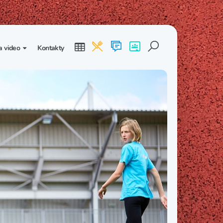
a video
Kontakty
ogalerie
Třída I. B
Třída I. C
dea
Třída II. B
Třída II. C
Třída III. B
Třída III. C
Třída IV. B
Třída IV. C
Třída V. B
Třída V. C
Třída VI. B
Třída VI. C
Třída VII. B
Třída VII. C
Třída VIII. B
Třída VIII. C