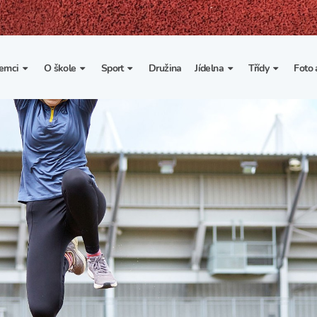
emci
O škole
Sport
Družina
Jídelna
Třídy
Foto 
. třída
Základní informace
Lyžařské kurzy
Základní informace
Třída I. A
Fot
portovní třídy
Organizace školního roku
Rekordy školy v tělesné
Vnitřní řád školní jídelny
Třída II. A
Vi
výchově
esportovní třídy
Výuka a učební plán
Třída III. A
Spolupráce se sportovními
kluby
Zájmové kroužky
Třída IV. A
Školní sportovní klub
Školní poradenské
Třída V. A
pracoviště
Tělesná výchova a sport
Třída VI. A
Školní psycholožka
Třída VII. A
Školská rada
Třída VIII. A