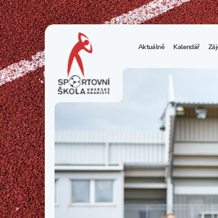
Aktuálně
Kalendář
Záj
1
S
N