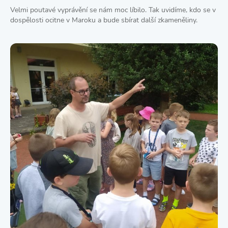
Velmi poutavé vyprávění se nám moc líbilo. Tak uvidíme, kdo se v
dospělosti ocitne v Maroku a bude sbírat další zkameněliny.