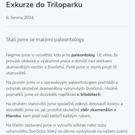
Exkurze do Triloparku
6. června 2024
Stali jsme se malými paleontology
Nejprve jsme si vysvětlili, kdo je to
paleontolog
. Už víme, že
provádí vědecké a výzkumné práce a dohlíží nad sbírkami
zkamenělých rostlin a živočichů. Poté jsme si mohli projít tři
stanoviště.
Na prvním jsme si s opravdovým paleontologem prohlédli a
ochytali skutečné zkameněliny vyhynulých živočichů. Hodně
poznatků jsme se dozvěděli například
o trilobitech
.
Na druhém stanovišti jsme společně odkryli dinosauří kostru a
dozvěděli jsme se, jak probíhá skutečný
sběr zkamenělin v
Maroku
, kam jezdí naši lektoři každým rokem.
Na třetím zastavení jsme si vytvořili odlitek nebo zuby
vyhynulého živočicha, který se dávno vyskytoval na našem území.