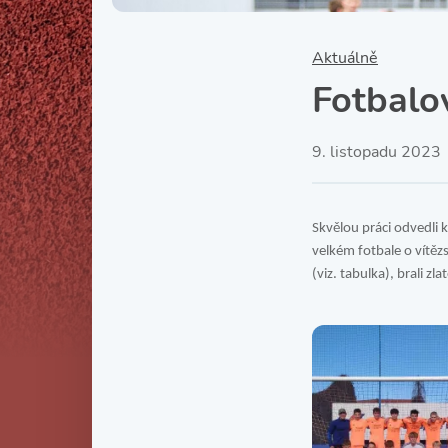
Aktuálně
Fotbalo
9. listopadu 2023
Skvělou práci odvedli k
velkém fotbale o vítěz
(viz. tabulka), brali z