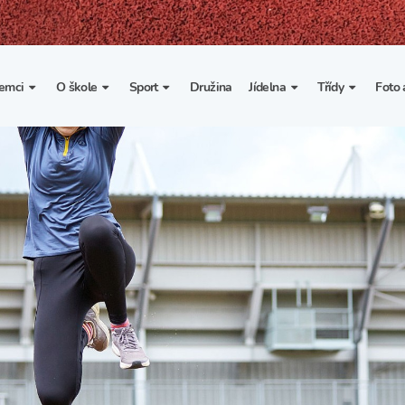
emci
O škole
Sport
Družina
Jídelna
Třídy
Foto 
. třída
Základní informace
Lyžařské kurzy
Základní informace
Třída I. A
Fot
portovní třídy
Organizace školního roku
Rekordy školy v tělesné
Vnitřní řád školní jídelny
Třída II. A
Vi
výchově
esportovní třídy
Výuka a učební plán
Třída III. A
Spolupráce se sportovními
kluby
Zájmové kroužky
Třída IV. A
Školní sportovní klub
Školní poradenské
Třída V. A
pracoviště
Tělesná výchova a sport
Třída VI. A
Školní psycholožka
Třída VII. A
Školská rada
Třída VIII. A