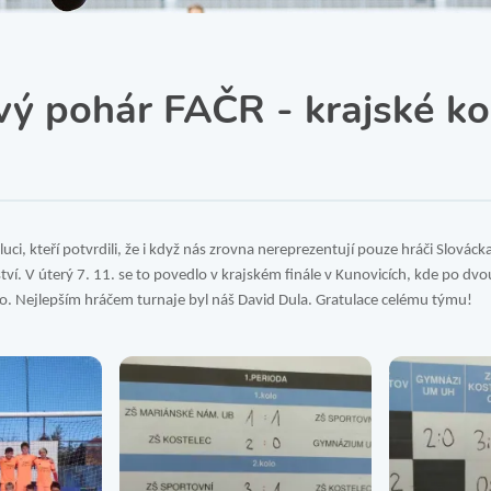
SRPŠ – Spolek rodičů a
přátel školy
Třída IX. A
Historie školy
vý pohár FAČR - krajské ko
luci, kteří potvrdili, že i když nás zrovna nereprezentují pouze hráči Slovác
ství. V úterý 7. 11. se to povedlo v krajském finále v Kunovicích, kde po dv
lato. Nejlepším hráčem turnaje byl náš David Dula. Gratulace celému týmu!