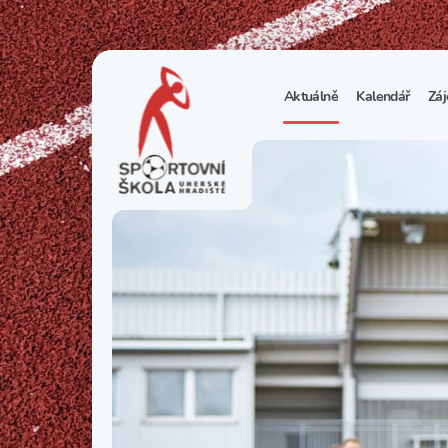
Aktuálně
Kalendář
Záj
1
S
N