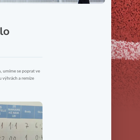
Třída IX. B
Třída IX. C
lo
ka, umíme se poprat ve
ou výhrách a remíze