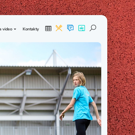
a video
Kontakty
ogalerie
Třída I. B
Třída I. C
dea
Třída II. B
Třída II. C
Třída III. B
Třída III. C
Třída IV. B
Třída IV. C
Třída V. B
Třída V. C
Třída VI. B
Třída VI. C
Třída VII. B
Třída VII. C
Třída VIII. B
Třída VIII. C