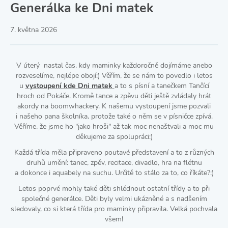
Generálka ke Dni matek
7. května 2026
V úterý nastal čas, kdy maminky každoročně dojímáme anebo
rozveselíme, nejlépe obojí:) Věřím, že se nám to povedlo i letos
u
vystoupení kde Dni matek
a to s písní a tanečkem Tančící
hroch od Pokáče. Kromě tance a zpěvu děti ještě zvládaly hrát
akordy na boomwhackery. K našemu vystoupení jsme pozvali
i našeho pana školníka, protože také o něm se v písničce zpívá.
Věříme, že jsme ho "jako hroši" až tak moc nenaštvali a moc mu
děkujeme za spolupráci:)
Každá třída měla připraveno poutavé představení a to z různých
druhů umění: tanec, zpěv, recitace, divadlo, hra na flétnu
a dokonce i aquabely na suchu. Určitě to stálo za to, co říkáte?:)
Letos poprvé mohly také děti shlédnout ostatní třídy a to při
společné generálce. Děti byly velmi ukázněné a s nadšením
sledovaly, co si která třída pro maminky připravila. Velká pochvala
všem!