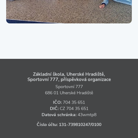
Základní škola, Uherské Hradiště,
Sportovní 777, příspěvková organizace
Sportovní 777
686 01 Uherské Hradiště
IČO:
704 35 651
DIČ:
CZ
704 35 651
Datová schránka:
43wmtp8
Číslo účtu:
131‑739810247
/0100