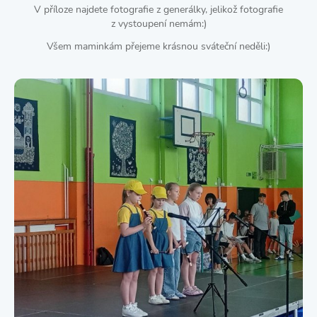
V příloze najdete fotografie z generálky, jelikož fotografie
z vystoupení nemám:)
Všem maminkám přejeme krásnou sváteční neděli:)