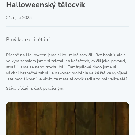
Halloweenský tělocvik
31. října 2023
Plný kouzel i létání
Přesně na Halloween jsme si kouzelně zacvičili. Bez hábitů, ale s
velkým zápalem jsme si zalétali na koštětech, cvičili jako pavouci,
strašili jsme se nebo trochu báli. Famfrpálové ringo jsme si
všichni bezpečně zahráli a nakonec proběhla velká řež ve vybíjené.
Jste moc šikovní, je vidět, že máte tělocvik rádi a to mě velice těší.
Sláva vítězům, čest poraženým.