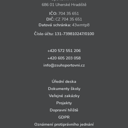
686 01 Uherské Hradiště
IČO:
704 35 651
DIČ:
CZ
704 35 651
Datová schránka:
43wmtp8
Číslo účtu:
131‑739810247
/0100
+420 572 551 206
+420 605 203 058
info@zsuhsportovni.cz
Úřední deska
Dokumenty školy
Veřejné zakázky
Projekty
Dopravní hřiště
GDPR
Oznámení protiprávního jednání