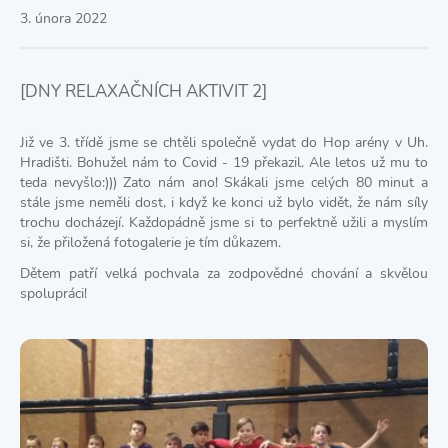
3. února 2022
[DNY RELAXAČNÍCH AKTIVIT 2]
Již ve 3. třídě jsme se chtěli společně vydat do Hop arény v Uh.
Hradišti. Bohužel nám to Covid - 19 překazil. Ale letos už mu to
teda nevyšlo:))) Zato nám ano! Skákali jsme celých 80 minut a
stále jsme neměli dost, i když ke konci už bylo vidět, že nám síly
trochu docházejí. Každopádně jsme si to perfektně užili a myslím
si, že přiložená fotogalerie je tím důkazem.
Dětem patří velká pochvala za zodpovědné chování a skvělou
spolupráci!