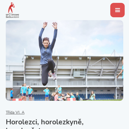
Třída VI. A
Horolezci, horolezkyně,