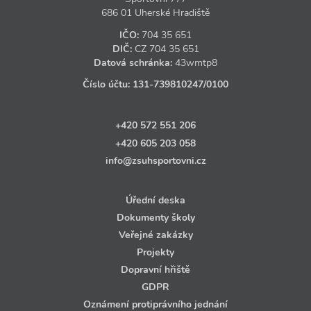
686 01 Uherské Hradiště
IČO:
704 35 651
DIČ:
CZ
704 35 651
Datová schránka:
43wmtp8
Číslo účtu:
131‑739810247
/0100
+420 572 551 206
+420 605 203 058
info@zsuhsportovni.cz
Úřední deska
Dokumenty školy
Veřejné zakázky
Projekty
Dopravní hřiště
GDPR
Oznámení protiprávního jednání