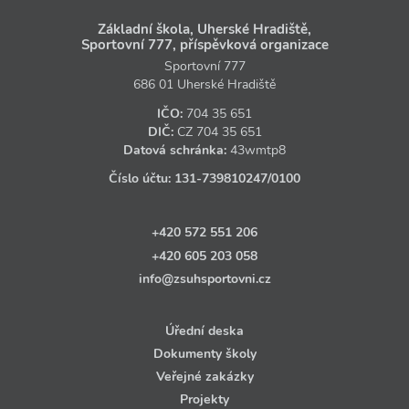
Základní škola, Uherské Hradiště,
Sportovní 777, příspěvková organizace
Sportovní 777
686 01 Uherské Hradiště
IČO:
704 35 651
DIČ:
CZ
704 35 651
Datová schránka:
43wmtp8
Číslo účtu:
131‑739810247
/0100
+420 572 551 206
+420 605 203 058
info@zsuhsportovni.cz
Úřední deska
Dokumenty školy
Veřejné zakázky
Projekty