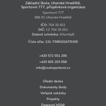
Základní škola, Uherské Hradiště,
Sportovní 777, příspěvková organizace
Sportovní 777
686 01 Uherské Hradiště
IČO:
704 35 651
DIČ:
CZ
704 35 651
Datová schránka:
43wmtp8
Číslo účtu:
131‑739810247
/0100
+420 572 551 206
+420 605 203 058
info@zsuhsportovni.cz
Úřední deska
Dokumenty školy
Veřejné zakázky
Projekty
Dopravní hřiště