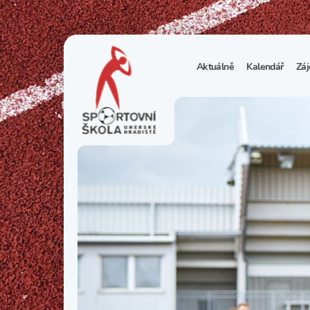
Aktuálně
Kalendář
Záj
1
S
N