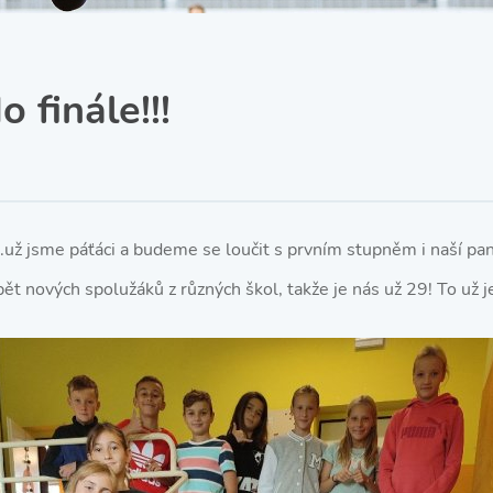
SRPŠ – Spolek rodičů a
přátel školy
Třída IX. A
Historie školy
 finále!!!
.už jsme páťáci a budeme se loučit s prvním stupněm i naší pan
t nových spolužáků z různých škol, takže je nás už 29! To už je