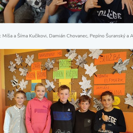
i: Míša a Šíma Kučíkovi, Damián Chovanec, Pepíno Šuranský a