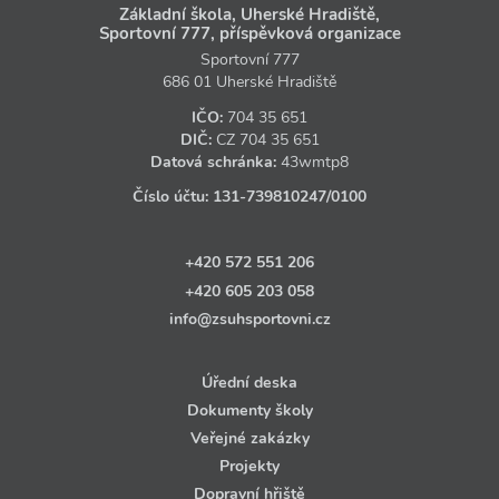
Základní škola, Uherské Hradiště,
Sportovní 777, příspěvková organizace
Sportovní 777
686 01 Uherské Hradiště
IČO:
704 35 651
DIČ:
CZ
704 35 651
Datová schránka:
43wmtp8
Číslo účtu:
131‑739810247
/0100
+420 572 551 206
+420 605 203 058
info@zsuhsportovni.cz
Úřední deska
Dokumenty školy
Veřejné zakázky
Projekty
Dopravní hřiště