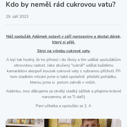
Kdo by neměl rád cukrovou vatu?
29. září 2023
Náš spolužák Adámek oslavil v září narozeniny a dostal dárek,
který si přál.
Stroj na výrobu cukrové vaty.
A byl tak hodný, že ho přinesl i do školy a tím udělal spolužákům
obrovskou radost. Jako zkušený "cukrář" udělal každému
kamarádovi alespoň kousek cukrové vaty s vybranou příchutí. Při
tom sladkém mlsání jsme si také společně přečetli pohádku,
kterou jsme si potom zahráli v rolích.
Adámku, moc děkujeme za skvělý sladký zážitek a přejeme krásné
narozeniny, ať se Ti daří:)
Paní učitelka a spolužáci ze 2. A