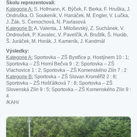
Školu reprezentovali:
Kategorie A:
S. Hofmann, K. Býček, F. Berka, F. Hruška, J.
Ondruška, O. Soukeník, V. Hanáček, M. Engler, V. Lučka,
J. Žák, S. Černochová, N. Pavlasová
Kategorie B:
A. Valenta, J. Miloševský, Z. Suchánek, V.
Ondroušek, P. Kavalec, V. Pavelčík, A. Bruštík, Š. Huráb,
Š. Juráček, M. Horák, J. Kameník, J. Kandrnál
Výsledky:
Kategorie A:
Sportovka – ZŠ Bystřice p. Hostýnem 10 : 1;
Sportovka – ZŠ Horní Bečva 9 : 2; Sportovka – ZŠ
Vlachovice 1 : 2; Sportovka – ZŠ Komenského Zlín 7 : 2
Kategorie B:
Sportovka – ZŠ Slovan Kroměříž 2 : 8;
Sportovka – ZŠ Hošťálková 7 : 8; Sportovka – ZŠ
Slovenská Zlín 9 : 5; Sportovka – ZŠ Komenského Zlín 9 :
4
/KAH/