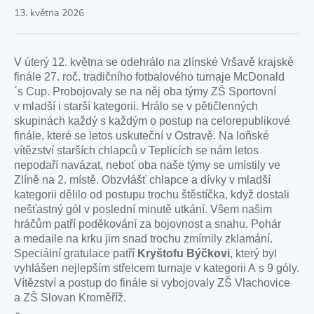
13. května 2026
V úterý 12. května se odehrálo na zlínské Vršavě krajské
finále 27. roč. tradičního fotbalového turnaje McDonald
´s Cup. Probojovaly se na něj oba týmy ZŠ Sportovní
v mladší i starší kategorii. Hrálo se v pětičlenných
skupinách každý s každým o postup na celorepublikové
finále, které se letos uskuteční v Ostravě. Na loňské
vítězství starších chlapců v Teplicích se nám letos
nepodaří navázat, neboť oba naše týmy se umístily ve
Zlíně na 2. místě. Obzvlášť chlapce a dívky v mladší
kategorii dělilo od postupu trochu štěstíčka, když dostali
nešťastný gól v poslední minutě utkání. Všem našim
hráčům patří poděkování za bojovnost a snahu. Pohár
a medaile na krku jim snad trochu zmírnily zklamání.
Speciální gratulace patří
Kryštofu Býčkovi
, který byl
vyhlášen nejlepším střelcem turnaje v kategorii A s 9 góly.
Vítězství a postup do finále si vybojovaly ZŠ Vlachovice
a ZŠ Slovan Kroměříž.