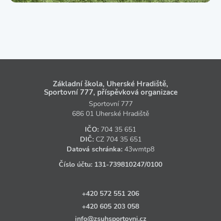
Základní škola, Uherské Hradiště,
Sportovní 777, příspěvková organizace
Sportovní 777
686 01 Uherské Hradiště
IČO:
704 35 651
DIČ:
CZ
704 35 651
Datová schránka:
43wmtp8
Číslo účtu:
131‑739810247
/0100
+420 572 551 206
+420 605 203 058
info@zsuhsportovni.cz