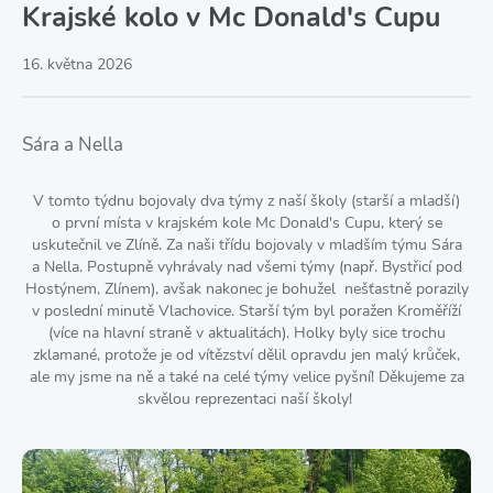
Krajské kolo v Mc Donald's Cupu
16. května 2026
Sára a Nella
V tomto týdnu bojovaly dva týmy z naší školy (starší a mladší)
o první místa v krajském kole Mc Donald's Cupu, který se
uskutečnil ve Zlíně. Za naši třídu bojovaly v mladším týmu Sára
a Nella. Postupně vyhrávaly nad všemi týmy (např. Bystřicí pod
Hostýnem, Zlínem), avšak nakonec je bohužel nešťastně porazily
v poslední minutě Vlachovice. Starší tým byl poražen Kroměříží
(více na hlavní straně v aktualitách). Holky byly sice trochu
zklamané, protože je od vítězství dělil opravdu jen malý krůček,
ale my jsme na ně a také na celé týmy velice pyšní! Děkujeme za
skvělou reprezentaci naší školy!