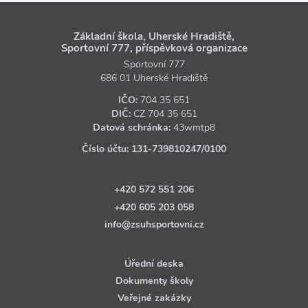
Základní škola, Uherské Hradiště,
Sportovní 777, příspěvková organizace
Sportovní 777
686 01 Uherské Hradiště
IČO:
704 35 651
DIČ:
CZ
704 35 651
Datová schránka:
43wmtp8
Číslo účtu:
131‑739810247
/0100
+420 572 551 206
+420 605 203 058
info@zsuhsportovni.cz
Úřední deska
Dokumenty školy
Veřejné zakázky