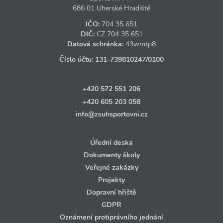
686 01 Uherské Hradiště
IČO:
704 35 651
DIČ:
CZ
704 35 651
Datová schránka:
43wmtp8
Číslo účtu:
131‑739810247
/0100
+420 572 551 206
+420 605 203 058
info@zsuhsportovni.cz
Úřední deska
Dokumenty školy
Veřejné zakázky
Projekty
Dopravní hřiště
GDPR
Oznámení protiprávního jednání