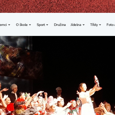
emci
O škole
Sport
Družina
Jídelna
Třídy
Foto 
. třída
Základní informace
Lyžařské kurzy
Základní informace
Třída I. A
Fot
portovní třídy
Organizace školního roku
Rekordy školy v tělesné
Vnitřní řád školní jídelny
Třída II. A
Vi
výchově
esportovní třídy
Výuka a učební plán
Třída III. A
Spolupráce se sportovními
kluby
Zájmové kroužky
Třída IV. A
Školní sportovní klub
Školní poradenské
Třída V. A
pracoviště
Tělesná výchova a sport
Třída VI. A
Školní psycholožka
Třída VII. A
Školská rada
Třída VIII. A