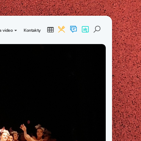
a video
Kontakty
ogalerie
Třída I. B
Třída I. C
dea
Třída II. B
Třída II. C
Třída III. B
Třída III. C
Třída IV. B
Třída IV. C
Třída V. B
Třída V. C
Třída VI. B
Třída VI. C
Třída VII. B
Třída VII. C
Třída VIII. B
Třída VIII. C