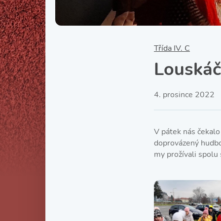
Třída IV. C
Louská
4. prosince 2022
V pátek nás čekalo
doprovázený hudbou
my prožívali spolu 