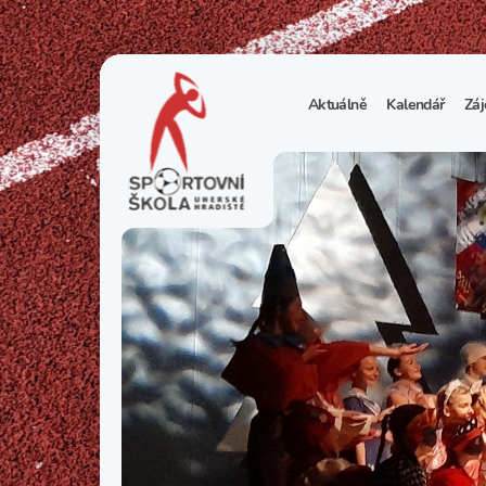
Aktuálně
Kalendář
Záj
1
S
N