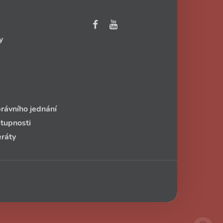
y
rávního jednání
stupnosti
eráty