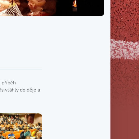
Třída IX. B
Třída IX. C
 příběh
s vtáhly do děje a