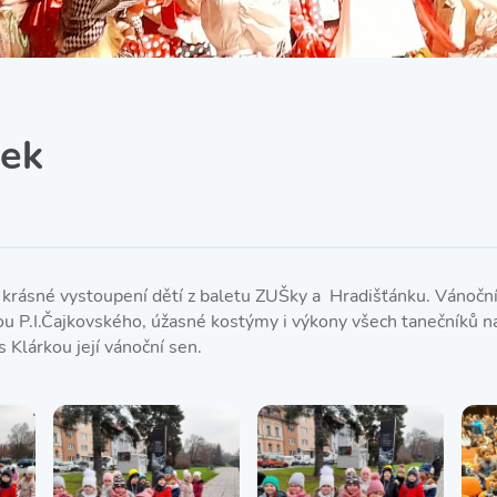
SRPŠ – Spolek rodičů a
přátel školy
Třída IX. A
Historie školy
ček
 krásné vystoupení dětí z baletu ZUŠky a Hradišťánku. Vánoční
 P.I.Čajkovského, úžasné kostýmy i výkony všech tanečníků ná
s Klárkou její vánoční sen.