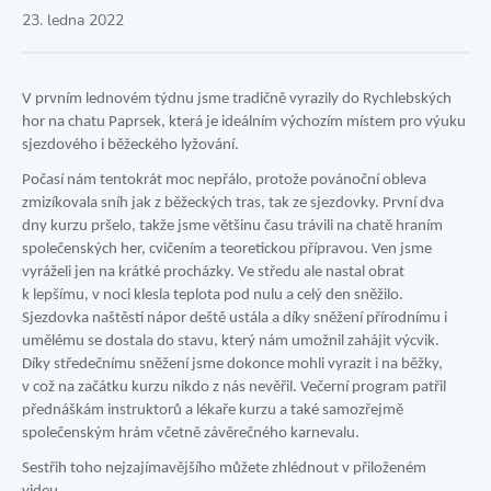
23. ledna 2022
V prvním lednovém týdnu jsme tradičně vyrazily do Rychlebských
hor na chatu Paprsek, která je ideálním výchozím místem pro výuku
sjezdového i běžeckého lyžování.
Počasí nám tentokrát moc nepřálo, protože povánoční obleva
zmizíkovala sníh jak z běžeckých tras, tak ze sjezdovky. První dva
dny kurzu pršelo, takže jsme většinu času trávili na chatě hraním
společenských her, cvičením a teoretickou přípravou. Ven jsme
vyráželi jen na krátké procházky. Ve středu ale nastal obrat
k lepšímu, v noci klesla teplota pod nulu a celý den sněžilo.
Sjezdovka naštěstí nápor deště ustála a díky sněžení přírodnímu i
umělému se dostala do stavu, který nám umožnil zahájit výcvik.
Díky středečnímu sněžení jsme dokonce mohli vyrazit i na běžky,
v což na začátku kurzu nikdo z nás nevěřil. Večerní program patřil
přednáškám instruktorů a lékaře kurzu a také samozřejmě
společenským hrám včetně závěrečného karnevalu.
Sestřih toho nejzajímavějšího můžete zhlédnout v přiloženém