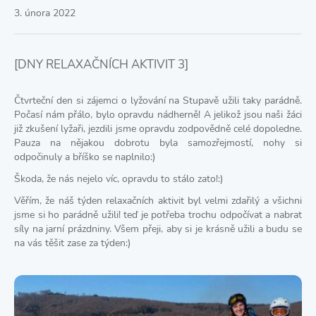
3. února 2022
[DNY RELAXAČNÍCH AKTIVIT 3]
Čtvrteční den si zájemci o lyžování na Stupavě užili taky parádně.
Počasí nám přálo, bylo opravdu nádherně! A jelikož jsou naši žáci
již zkušení lyžaři, jezdili jsme opravdu zodpovědně celé dopoledne.
Pauza na nějakou dobrotu byla samozřejmostí, nohy si
odpočinuly a bříško se naplnilo:)
Škoda, že nás nejelo víc, opravdu to stálo zato!:)
Věřím, že náš týden relaxačních aktivit byl velmi zdařilý a všichni
jsme si ho parádně užili! teď je potřeba trochu odpočívat a nabrat
síly na jarní prázdniny. Všem přeji, aby si je krásně užili a budu se
na vás těšit zase za týden:)